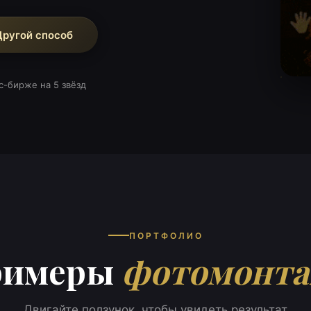
Другой способ
с-бирже на 5 звёзд
ПОРТФОЛИО
римеры
фотомонт
Двигайте ползунок, чтобы увидеть результат