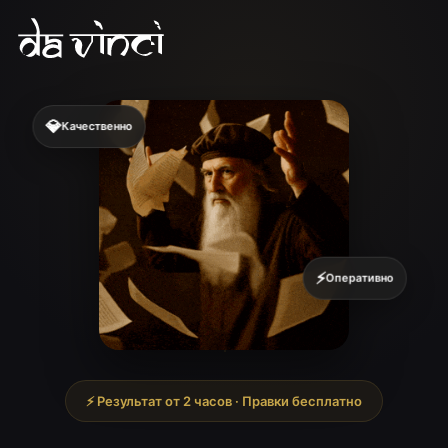
💎
Качественно
⚡
Оперативно
⚡ Результат от 2 часов · Правки бесплатно