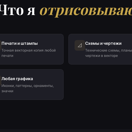
Что я
отрисовыва
Печати и штампы
Схемы и чертежи
📐
Точная векторная копия любой
Технические схемы, планы
печати
чертежи в векторе
Любая графика
Иконки, паттерны, орнаменты,
значки