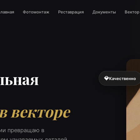
Главная
Фотомонтаж
Реставрация
Документы
Вектор
льная
💎
Качественно
в векторе
ии превращаю в
ием узнаваемых деталей