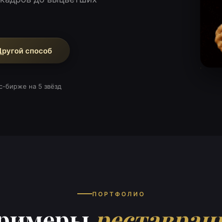
Другой способ
с-бирже на 5 звёзд
ПОРТФОЛИО
римеры
реставрац