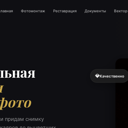
Главная
Фотомонтаж
Реставрация
Документы
Вектор
льная
💎
Качественно
и
фото
 и придам снимку
б кадров до выцветших