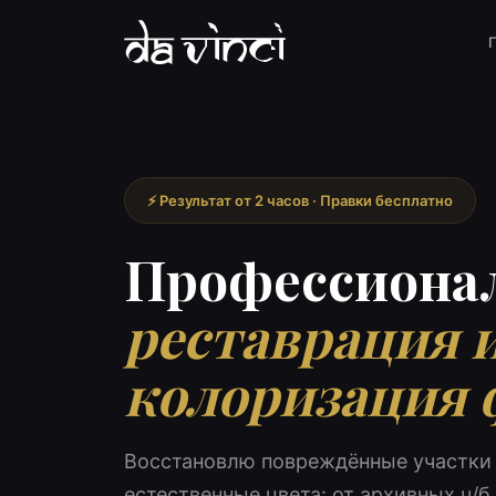
⚡ Результат от 2 часов · Правки бесплатно
Профессиона
реставрация 
колоризация 
Восстановлю повреждённые участки
естественные цвета: от архивных ч/