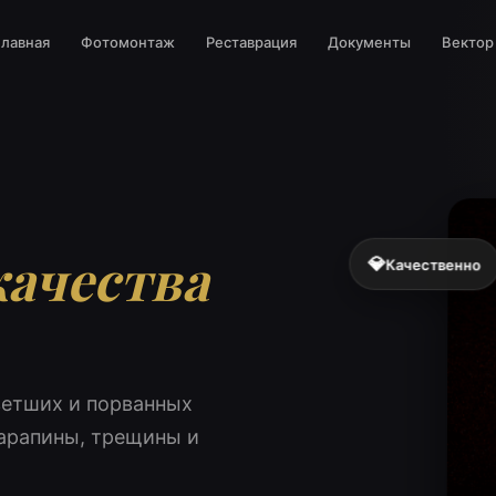
Главная
Фотомонтаж
Реставрация
Документы
Вектор
качества
💎
Качественно
ветших и порванных
царапины, трещины и