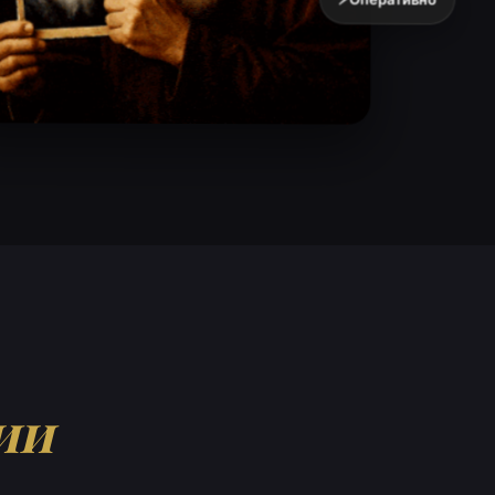
⚡
Оперативно
ии